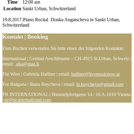
Time
12:00 am
Location
Sankt Urban, Schwitzerland
19.8.2017-Piano Recital Donka Angatscheva in Sankt Urban,
Schwitzerland
Kontakt | Booking
Zum Buchen verwenden Sie bitte einen der folgenden Kontakte:
International | Gertrud Aeschlimann – CH-4915 St.Urban, Schweiz |
email:
gka@maa.li
Für Wien | Gabriela Haffner | email:
haffner@livemusicnow.at
For Bulgaria | Iliana Boycheva | email:
Ia.boycheva@gmail.com
PR INTERNATIONAL | Himmelpfortgasse 14 / 16 A-1010 Vienna
|
pr@pr-international.com