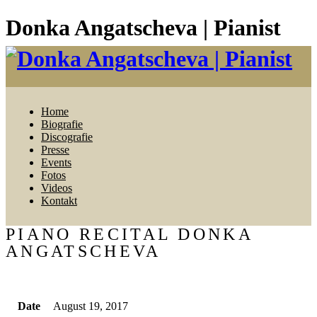
Donka Angatscheva | Pianist
Home
Biografie
Discografie
Presse
Events
Fotos
Videos
Kontakt
PIANO RECITAL DONKA
ANGATSCHEVA
Date
August 19, 2017