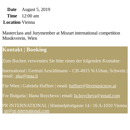
Date
August 5, 2019
Time
12:00 am
Location
Vienna
Masterclass and Jurymember at Mozart international competition
Musikverein, Wien
Kontakt | Booking
Zum Buchen verwenden Sie bitte einen der folgenden Kontakte:
International | Gertrud Aeschlimann – CH-4915 St.Urban, Schweiz |
email:
gka@maa.li
Für Wien | Gabriela Haffner | email:
haffner@livemusicnow.at
For Bulgaria | Iliana Boycheva | email:
Ia.boycheva@gmail.com
PR INTERNATIONAL | Himmelpfortgasse 14 / 16 A-1010 Vienna
|
pr@pr-international.com