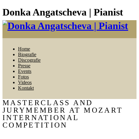
Donka Angatscheva | Pianist
Home
Biografie
Discografie
Presse
Events
Fotos
Videos
Kontakt
MASTERCLASS AND
JURYMEMBER AT MOZART
INTERNATIONAL
COMPETITION