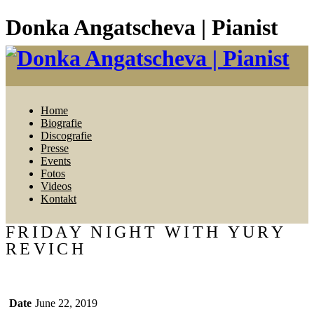
Donka Angatscheva | Pianist
Home
Biografie
Discografie
Presse
Events
Fotos
Videos
Kontakt
FRIDAY NIGHT WITH YURY
REVICH
Date
June 22, 2019