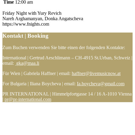
Time
12:00 am
Friday Night with Yury Revich
Nareh Arghamanyan, Donka Angatscheva
https://www.fnights.com
Kontakt | Booking
Zum Buchen verwenden Sie bitte einen der folgenden Kontakte:
International | Gertrud Aeschlimann – CH-4915 St.Urban, Schweiz |
email:
gka@maa.li
Für Wien | Gabriela Haffner | email:
haffner@livemusicnow.at
For Bulgaria | Iliana Boycheva | email:
Ia.boycheva@gmail.com
PR INTERNATIONAL | Himmelpfortgasse 14 / 16 A-1010 Vienna
|
pr@pr-international.com