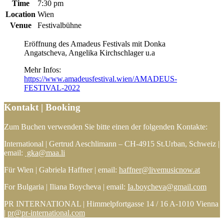
Time
7:30 pm
Location
Wien
Venue
Festivalbühne
Eröffnung des Amadeus Festivals mit Donka
Angatscheva, Angelika Kirchschlager u.a
Mehr Infos:
https://www.amadeusfestival.wien/AMADEUS-
FESTIVAL-2022
Kontakt | Booking
Zum Buchen verwenden Sie bitte einen der folgenden Kontakte:
International | Gertrud Aeschlimann – CH-4915 St.Urban, Schweiz |
email:
gka@maa.li
Für Wien | Gabriela Haffner | email:
haffner@livemusicnow.at
For Bulgaria | Iliana Boycheva | email:
Ia.boycheva@gmail.com
PR INTERNATIONAL | Himmelpfortgasse 14 / 16 A-1010 Vienna
|
pr@pr-international.com